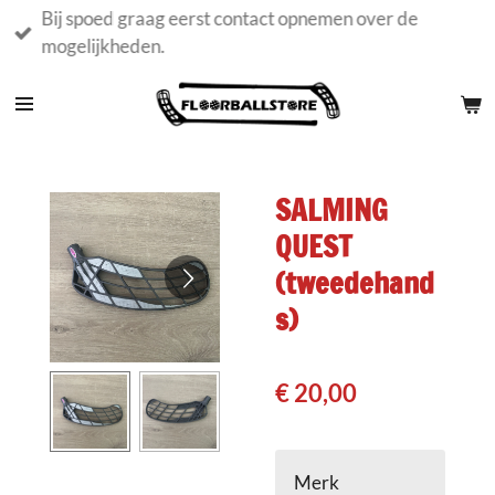
Bij spoed graag eerst contact opnemen over de
Ga
mogelijkheden.
direct
naar
de
hoofdinhoud
SALMING
QUEST
(tweedehand
s)
€ 20,00
Merk