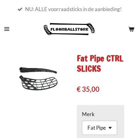
Ga
NU: ALLE voorraadsticks in de aanbieding!
direct
naar
de
hoofdinhoud
Fat Pipe CTRL
SLICKS
€ 35,00
Merk