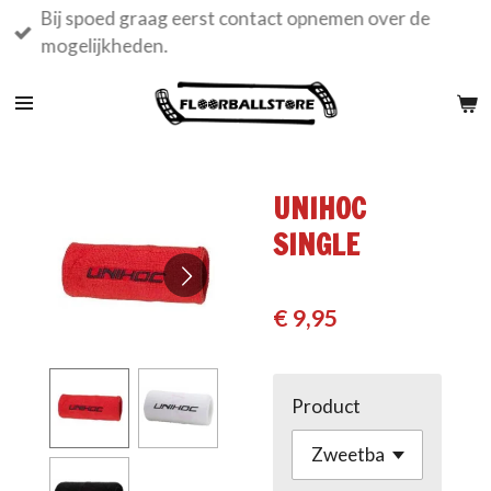
Bij spoed graag eerst contact opnemen over de
Ga
mogelijkheden.
direct
naar
de
hoofdinhoud
UNIHOC
SINGLE
€ 9,95
Product