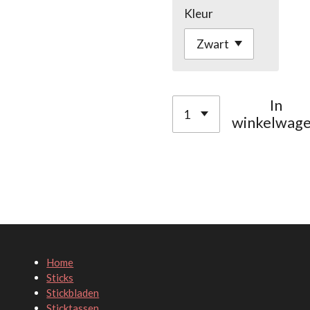
Kleur
In
winkelwag
Home
Sticks
Stickbladen
Sticktassen