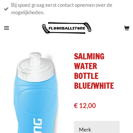
Bij spoed graag eerst contact opnemen over de
Ga
mogelijkheden.
direct
naar
de
hoofdinhoud
SALMING
WATER
BOTTLE
BLUE/WHITE
€ 12,00
Merk