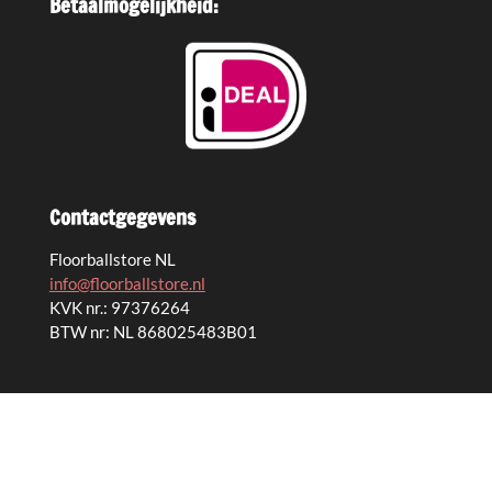
Betaalmogelijkheid:
Contactgegevens
Floorballstore NL
info@floorballstore.nl
KVK nr.: 97376264
BTW nr: NL 868025483B01