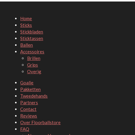
Home
Sticks
Stickbladen
Sticktassen
Ballen
Accessoires
Brillen
Grips
Overig
Goalie
Pakketten
Tweedehands
Partners
Contact
Reviews
Over Floorballstore
FAQ