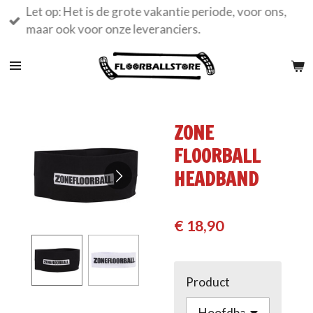
Let op: Het is de grote vakantie periode, voor ons,
Ga
maar ook voor onze leveranciers.
direct
naar
de
hoofdinhoud
ZONE
FLOORBALL
HEADBAND
€ 18,90
Product