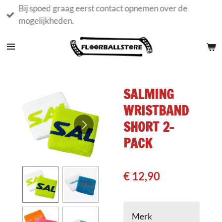
Bij spoed graag eerst contact opnemen over de
Ga
mogelijkheden.
direct
naar
de
hoofdinhoud
SALMING
WRISTBAND
SHORT 2-
PACK
€ 12,90
Merk