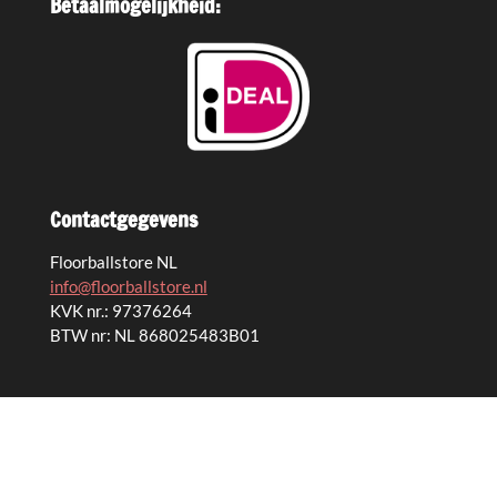
Betaalmogelijkheid:
Contactgegevens
Floorballstore NL
info@floorballstore.nl
KVK nr.: 97376264
BTW nr: NL 868025483B01